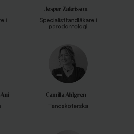
Jesper Zakrisson
e i
Specialisttandläkare i
parodontologi
-Ani
Camilla Ahlgren
e
Tandsköterska