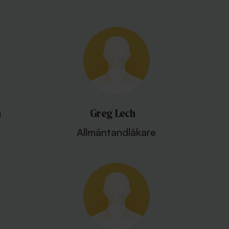
n
Greg Lech
Allmäntandläkare