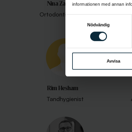
Nina Zaitoun
A
informationen med annan infor
Ortodontiassistent
Samtyckesval
Nödvändig
Avvisa
Rim Hesham
Tandhygienist