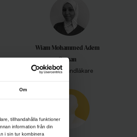
Wiam Mohammed Adem
Osman
Allmäntandläkare
Om
re, tillhandahålla funktioner
annan information från din
n i sin tur kombinera