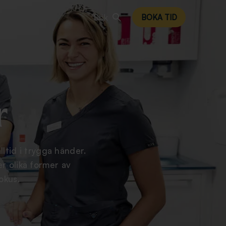
Sök
BOKA TID
r
ltid i trygga händer.
r olika former av
fokus.