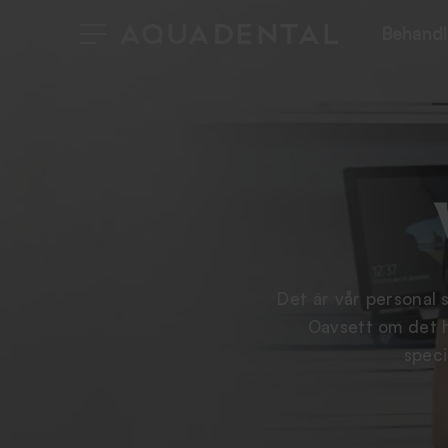
Behandl
Det är vår personal 
Oavsett om det h
speci