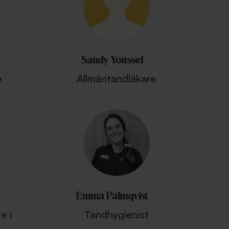
Sandy Youssef
e
Allmäntandläkare
Emma Palmqvist
e i
Tandhygienist