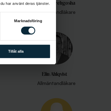
Sam Chehrehgosha
 du har använt deras tjänster.
 inom
Allmäntandläkare
Marknadsföring
Tillåt alla
Elin Ahlqvist
Allmäntandläkare