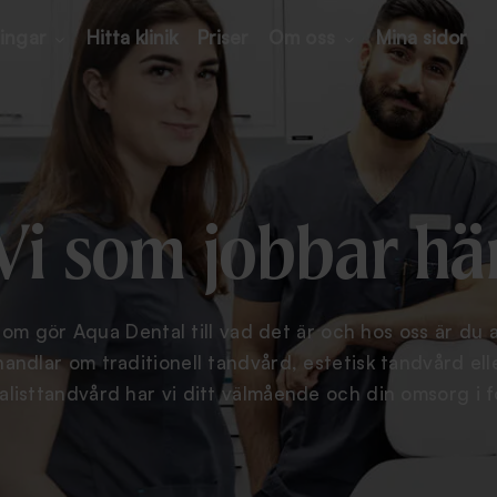
ingar
Hitta klinik
Priser
Om oss
Mina sidor
Vi som jobbar hä
som gör Aqua Dental till vad det är och hos oss är du al
andlar om traditionell tandvård, estetisk tandvård elle
alisttandvård har vi ditt välmående och din omsorg i 