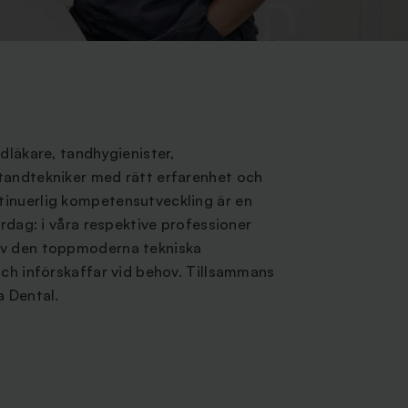
ndläkare, tandhygienister,
tandtekniker med rätt erfarenhet och
inuerlig kompetensutveckling är en
ardag: i våra respektive professioner
av den toppmoderna tekniska
och införskaffar vid behov. Tillsammans
a Dental.