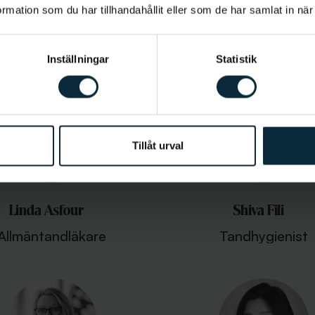
lexander Ibrahim
Susanne Ivanovic
mation som du har tillhandahållit eller som de har samlat in när
Allmäntandläkare
Specialisttandläkare
bettfysiologi
Inställningar
Statistik
Tillåt urval
Linda Asfour
Shiva Fili
Allmäntandläkare
Tandhygienist