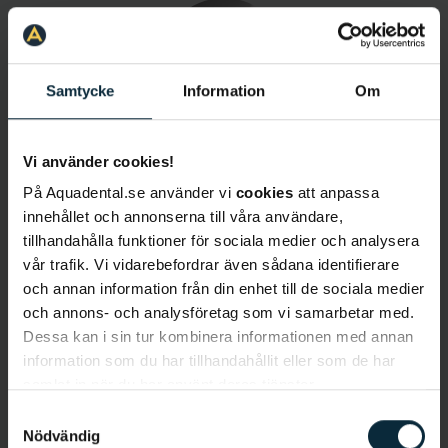
Samtycke
Information
Om
Vi använder cookies!
Shiva Fili
På Aquadental.se använder vi
cookies
att anpassa
Tandhygienist
innehållet och annonserna till våra användare,
tillhandahålla funktioner för sociala medier och analysera
vår trafik. Vi vidarebefordrar även sådana identifierare
och annan information från din enhet till de sociala medier
och annons- och analysföretag som vi samarbetar med.
Dessa kan i sin tur kombinera informationen med annan
information som du har tillhandahållit eller som de har
samlat in när du har använt deras tjänster.
Samtyckesval
Elin Ahlqvist
Nödvändig