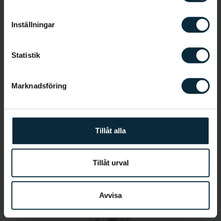
Allmäntandläkare
Inställningar
Statistik
Marknadsföring
Jetmir Kaza
Tillåt alla
Tandsköterska
Tillåt urval
Avvisa