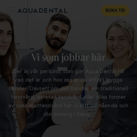
BOKA TID
Vi som jobbar här
Det är vår personal som gör Aqua Dental till
vad det är och hos oss är du alltid i trygga
händer. Oavsett om det handlar om traditionell
tandvård, estetisk tandvård eller olika former
av specialisttandvård har vi ditt välmående och
din omsorg i fokus.