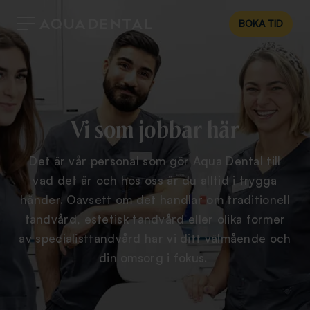
BOKA TID
Vi som jobbar här
Det är vår personal som gör Aqua Dental till
vad det är och hos oss är du alltid i trygga
händer. Oavsett om det handlar om traditionell
tandvård, estetisk tandvård eller olika former
av specialisttandvård har vi ditt välmående och
din omsorg i fokus.