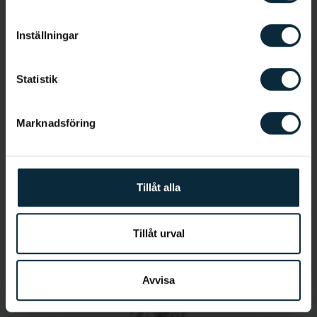
Allmäntandläkare
Inställningar
Statistik
Marknadsföring
Jetmir Kaza
Tillåt alla
Tandsköterska
Tillåt urval
Avvisa