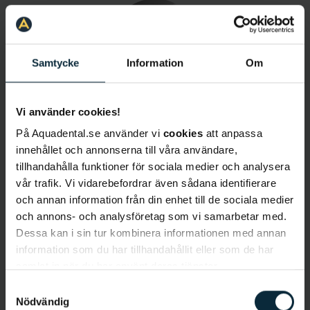
Samtycke
Information
Om
Vi använder cookies!
Shiva Fili
På Aquadental.se använder vi
cookies
att anpassa
Tandhygienist
innehållet och annonserna till våra användare,
tillhandahålla funktioner för sociala medier och analysera
vår trafik. Vi vidarebefordrar även sådana identifierare
och annan information från din enhet till de sociala medier
och annons- och analysföretag som vi samarbetar med.
Dessa kan i sin tur kombinera informationen med annan
information som du har tillhandahållit eller som de har
samlat in när du har använt deras tjänster.
Samtyckesval
Elin Ahlqvist
Nödvändig